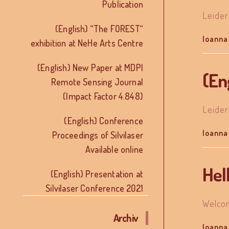
Publication
Leider
(English) “The FOREST“
Ioanna
exhibition at NeHe Arts Centre
(English) New Paper at MDPI
(En
Remote Sensing Journal
(Impact Factor 4.848)
Leider
(English) Conference
Ioanna
Proceedings of Silvilaser
Available online
Hel
(English) Presentation at
Silvilaser Conference 2021
Welcom
Archiv
Ioanna