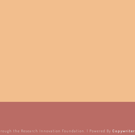
hrough the Research Innovation Foundation. | Powered By
Copywriter