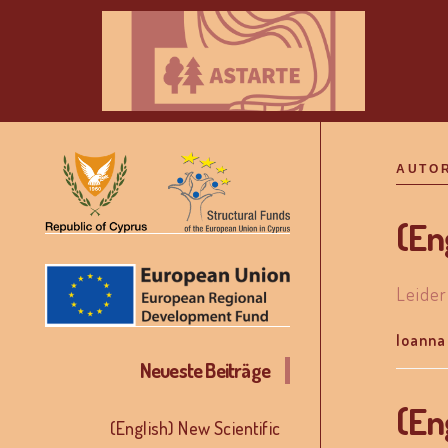
AUTO
(En
Leider
Ioanna
Neueste Beiträge
(En
(English) New Scientific