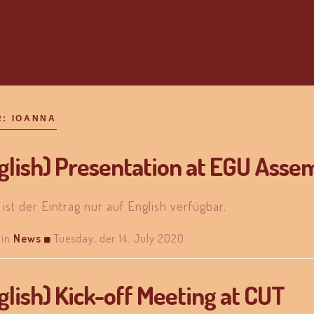
R:
IOANNA
glish) Presentation at EGU Ass
 ist der Eintrag nur auf English verfügbar.
in
News
Tuesday, der 14. July 2020
glish) Kick-off Meeting at CUT